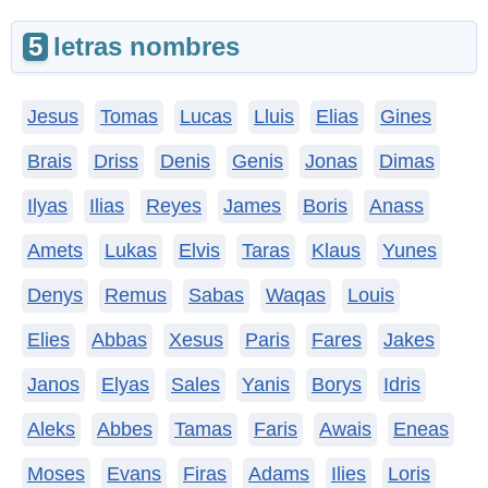
5
letras nombres
Jesus
Tomas
Lucas
Lluis
Elias
Gines
Brais
Driss
Denis
Genis
Jonas
Dimas
Ilyas
Ilias
Reyes
James
Boris
Anass
Amets
Lukas
Elvis
Taras
Klaus
Yunes
Denys
Remus
Sabas
Waqas
Louis
Elies
Abbas
Xesus
Paris
Fares
Jakes
Janos
Elyas
Sales
Yanis
Borys
Idris
Aleks
Abbes
Tamas
Faris
Awais
Eneas
Moses
Evans
Firas
Adams
Ilies
Loris