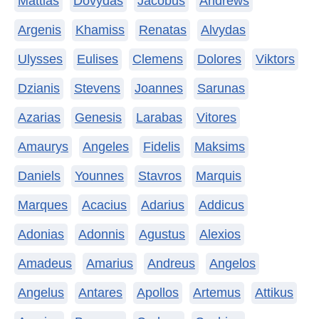
Mattias
Dovydas
Jacobus
Andrews
Argenis
Khamiss
Renatas
Alvydas
Ulysses
Eulises
Clemens
Dolores
Viktors
Dzianis
Stevens
Joannes
Sarunas
Azarias
Genesis
Larabas
Vitores
Amaurys
Angeles
Fidelis
Maksims
Daniels
Younnes
Stavros
Marquis
Marques
Acacius
Adarius
Addicus
Adonias
Adonnis
Agustus
Alexios
Amadeus
Amarius
Andreus
Angelos
Angelus
Antares
Apollos
Artemus
Attikus