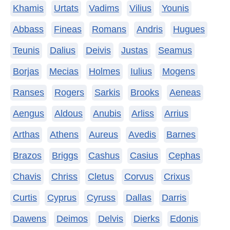
Khamis
Urtats
Vadims
Vilius
Younis
Abbass
Fineas
Romans
Andris
Hugues
Teunis
Dalius
Deivis
Justas
Seamus
Borjas
Mecias
Holmes
Iulius
Mogens
Ranses
Rogers
Sarkis
Brooks
Aeneas
Aengus
Aldous
Anubis
Arliss
Arrius
Arthas
Athens
Aureus
Avedis
Barnes
Brazos
Briggs
Cashus
Casius
Cephas
Chavis
Chriss
Cletus
Corvus
Crixus
Curtis
Cyprus
Cyruss
Dallas
Darris
Dawens
Deimos
Delvis
Dierks
Edonis