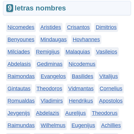
9
letras nombres
Nicomedes
Aristides
Crisantos
Dimitrios
Benyounes
Mindaugas
Hovhannes
Milciades
Remigijus
Malaquias
Vasileios
Abdelasis
Gediminas
Nicodemus
Raimondas
Evangelos
Basilides
Vitalijus
Gintautas
Theodoros
Vidmantas
Cornelius
Romualdas
Vladimirs
Hendrikus
Apostolos
Jevgenijs
Abdelazis
Aurelijus
Theodorus
Raimundas
Wilhelmus
Eugenijus
Achillies