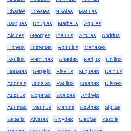
Charles
Orestes
Nikolas
Mathias
Jacques
Douglas
Matheus
Aquiles
Alcides
Georges
Ioannis
Arturas
Andrius
Llorens
Doramas
Romulus
Manases
Saulius
Ramunas
Ananias
Nerijus
Collins
Donatas
Sergejs
Flavius
Miqueas
Dainius
Adonais
Jonatas
Paulius
Antanas
Ulisses
Audrius
Edgaras
Evaldas
Andrejs
Aurimas
Marinus
Martins
Edvinas
Sigitas
Estanis
Aivaras
Arvydas
Cleofas
Karolis