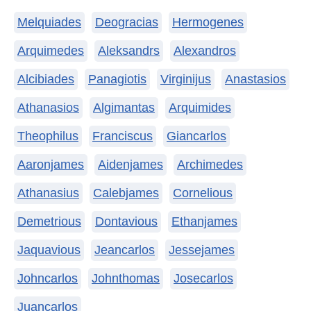
Melquiades
Deogracias
Hermogenes
Arquimedes
Aleksandrs
Alexandros
Alcibiades
Panagiotis
Virginijus
Anastasios
Athanasios
Algimantas
Arquimides
Theophilus
Franciscus
Giancarlos
Aaronjames
Aidenjames
Archimedes
Athanasius
Calebjames
Cornelious
Demetrious
Dontavious
Ethanjames
Jaquavious
Jeancarlos
Jessejames
Johncarlos
Johnthomas
Josecarlos
Juancarlos