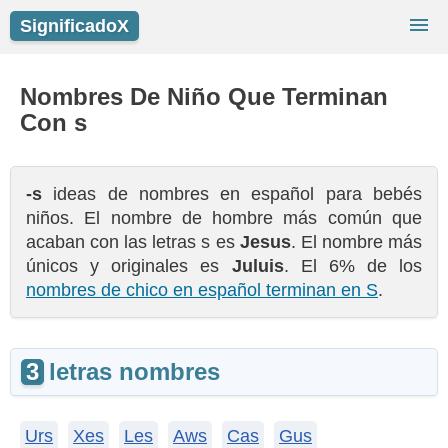
SignificadoX
Buscador De Nombres
Nombres De Bebé
Nombres De Niño Que Terminan
Con s
Nombres Populares
Niñas
Niños
-s
ideas de nombres en español para bebés
niños. El nombre de hombre más común que
acaban con las letras s es
Jesus
. El nombre más
únicos y originales es
Juluis
. El 6% de los
nombres de chico en español terminan en S
.
3
letras nombres
Urs
Xes
Les
Aws
Cas
Gus