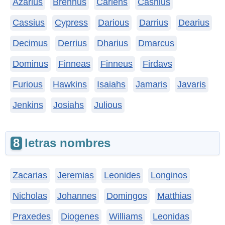
Azarius
Brennus
Carlens
Cashius
Cassius
Cypress
Darious
Darrius
Dearius
Decimus
Derrius
Dharius
Dmarcus
Dominus
Finneas
Finneus
Firdavs
Furious
Hawkins
Isaiahs
Jamaris
Javaris
Jenkins
Josiahs
Julious
8
letras nombres
Zacarias
Jeremias
Leonides
Longinos
Nicholas
Johannes
Domingos
Matthias
Praxedes
Diogenes
Williams
Leonidas