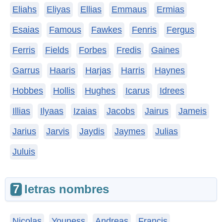
Eliahs
Eliyas
Ellias
Emmaus
Ermias
Esaias
Famous
Fawkes
Fenris
Fergus
Ferris
Fields
Forbes
Fredis
Gaines
Garrus
Haaris
Harjas
Harris
Haynes
Hobbes
Hollis
Hughes
Icarus
Idrees
Illias
Ilyaas
Izaias
Jacobs
Jairus
Jameis
Jarius
Jarvis
Jaydis
Jaymes
Julias
Juluis
7
letras nombres
Nicolas
Youness
Andreas
Francis