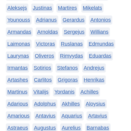
Aleksejs
Justinas
Martires
Mikelats
Younouss
Adrianus
Gerardus
Antonios
Armandas
Arnoldas
Sergejus
Willians
Laimonas
Victoras
Ruslanas
Edmundas
Laurynas
Oliveros
Rimvydas
Eduardas
Irmantas
Sotirios
Stefanos
Andrejus
Artashes
Carlitos
Grigoras
Henrikas
Martinus
Vitalijs
Yordanis
Achilles
Adarious
Adolphus
Akhilles
Aloysius
Amarious
Antavius
Aquarius
Artavius
Astraeus
Augustus
Aurelius
Barnabas