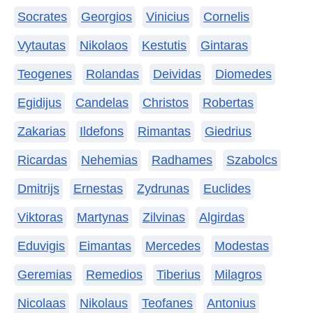
Socrates
Georgios
Vinicius
Cornelis
Vytautas
Nikolaos
Kestutis
Gintaras
Teogenes
Rolandas
Deividas
Diomedes
Egidijus
Candelas
Christos
Robertas
Zakarias
Ildefons
Rimantas
Giedrius
Ricardas
Nehemias
Radhames
Szabolcs
Dmitrijs
Ernestas
Zydrunas
Euclides
Viktoras
Martynas
Zilvinas
Algirdas
Eduvigis
Eimantas
Mercedes
Modestas
Geremias
Remedios
Tiberius
Milagros
Nicolaas
Nikolaus
Teofanes
Antonius