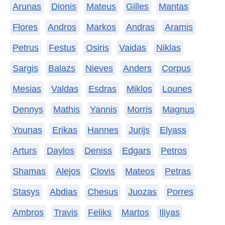
Arunas
Dionis
Mateus
Gilles
Mantas
Flores
Andros
Markos
Andras
Aramis
Petrus
Festus
Osiris
Vaidas
Niklas
Sargis
Balazs
Nieves
Anders
Corpus
Mesias
Valdas
Esdras
Miklos
Lounes
Dennys
Mathis
Yannis
Morris
Magnus
Younas
Erikas
Hannes
Jurijs
Elyass
Arturs
Daylos
Deniss
Edgars
Petros
Shamas
Alejos
Clovis
Mateos
Petras
Stasys
Abdias
Chesus
Juozas
Porres
Ambros
Travis
Feliks
Martos
Iliyas