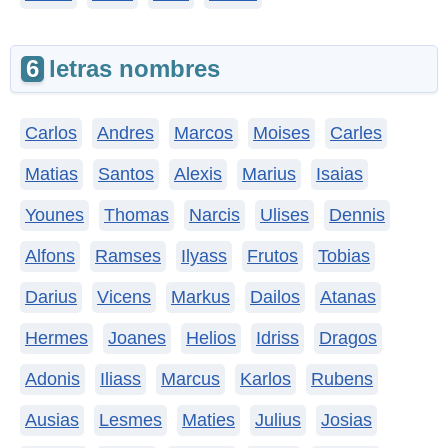
6
letras nombres
Carlos
Andres
Marcos
Moises
Carles
Matias
Santos
Alexis
Marius
Isaias
Younes
Thomas
Narcis
Ulises
Dennis
Alfons
Ramses
Ilyass
Frutos
Tobias
Darius
Vicens
Markus
Dailos
Atanas
Hermes
Joanes
Helios
Idriss
Dragos
Adonis
Iliass
Marcus
Karlos
Rubens
Ausias
Lesmes
Maties
Julius
Josias