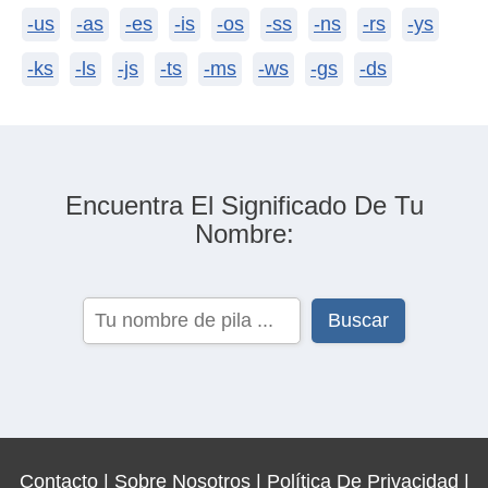
-us
-as
-es
-is
-os
-ss
-ns
-rs
-ys
-ks
-ls
-js
-ts
-ms
-ws
-gs
-ds
Encuentra El Significado De Tu
Nombre:
Contacto
|
Sobre Nosotros
|
Política De Privacidad
|