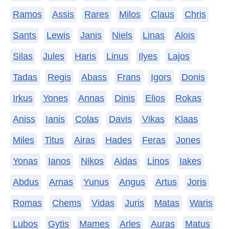
Ramos
Assis
Rares
Milos
Claus
Chris
Sants
Lewis
Janis
Niels
Linas
Alois
Silas
Jules
Haris
Linus
Ilyes
Lajos
Tadas
Regis
Abass
Frans
Igors
Donis
Irkus
Yones
Annas
Dinis
Elios
Rokas
Aniss
Ianis
Colas
Davis
Vikas
Klaas
Miles
Titus
Airas
Hades
Feras
Jones
Yonas
Ianos
Nikos
Aidas
Linos
Iakes
Abdus
Arnas
Yunus
Angus
Artus
Joris
Romas
Chems
Vidas
Juris
Matas
Waris
Lubos
Gytis
Mames
Arles
Auras
Matus