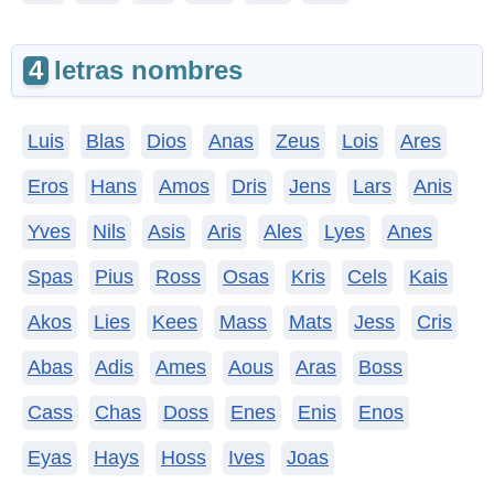
4
letras nombres
Luis
Blas
Dios
Anas
Zeus
Lois
Ares
Eros
Hans
Amos
Dris
Jens
Lars
Anis
Yves
Nils
Asis
Aris
Ales
Lyes
Anes
Spas
Pius
Ross
Osas
Kris
Cels
Kais
Akos
Lies
Kees
Mass
Mats
Jess
Cris
Abas
Adis
Ames
Aous
Aras
Boss
Cass
Chas
Doss
Enes
Enis
Enos
Eyas
Hays
Hoss
Ives
Joas