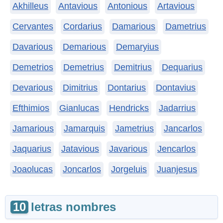
Akhilleus
Antavious
Antonious
Artavious
Cervantes
Cordarius
Damarious
Dametrius
Davarious
Demarious
Demaryius
Demetrios
Demetrius
Demitrius
Dequarius
Devarious
Dimitrius
Dontarius
Dontavius
Efthimios
Gianlucas
Hendricks
Jadarrius
Jamarious
Jamarquis
Jametrius
Jancarlos
Jaquarius
Jatavious
Javarious
Jencarlos
Joaolucas
Joncarlos
Jorgeluis
Juanjesus
10
letras nombres