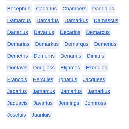
Bocephus
Cadarius
Chambers
Daedalus
Damarcus
Damarius
Damarkus
Damascus
Danarius
Davarius
Decarlos
Demarcus
Demarius
Demarkus
Demarqus
Demerius
Demetris
Demorris
Denarius
Dimitris
Dontavis
Douglass
Elijames
Ezequias
Francois
Hercules
Ignatius
Jacquees
Jadarius
Jamarcus
Jamarius
Jamarkus
Jaquavis
Javarius
Jennings
Johnross
Joseluis
Juanluis