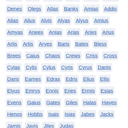
Denes
Olegs
Atlas
Banks
Amias
Addis
Alias
Alius
Alvis
Alyas
Alyus
Amius
Amyas
Anees
Anias
Arias
Aries
Arius
Arlis
Artis
Aryes
Baris
Bates
Bless
Brees
Caius
Chaos
Crews
Criss
Cross
Cylas
Cylis
Cylus
Cyris
Cyrus
Danis
Daris
Eames
Edras
Edris
Elius
Ellis
Elyus
Emrys
Ennis
Eries
Ermis
Esias
Evens
Gaius
Gates
Giles
Halas
Hayes
Henos
Hobbs
Isais
Isias
Jabes
Jacks
Jamis
Javis
Jiles
Judas