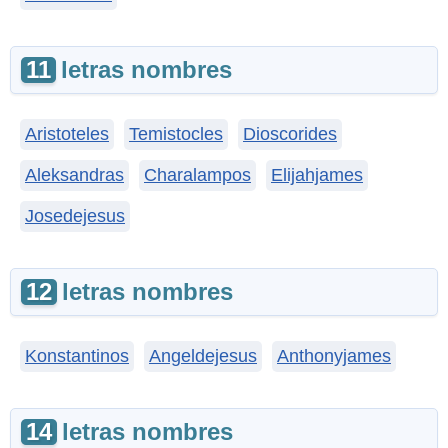
11
letras nombres
Aristoteles
Temistocles
Dioscorides
Aleksandras
Charalampos
Elijahjames
Josedejesus
12
letras nombres
Konstantinos
Angeldejesus
Anthonyjames
14
letras nombres